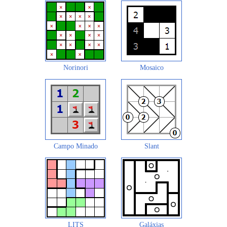
Norinori
Mosaico
Campo Minado
Slant
LITS
Galáxias