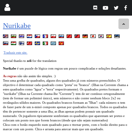
Nurikabe
Traduzir este site.
Special thanks to
zeli
for the translation
Nurikabe
é um puzzle de lógica com regras um pouco complicadas e soluções desafiantes.
As regras
não são assim tão simples. :)
Tens uma grelha de quadrados, alguns dos quadrados já com números preenchidos. O
objectivo é determinar cada quadrado como "preta" ou "branca". (Ilhas na Corrente chama a
estes quadrados como "água" e "terra" respectivamente). Os quadrados pretos formam o
"nurikabe" (Ilhas na Corrente chama-lhe "Corrente"): tem de ser contínuo ortogonalmente
(tem de formar um poliminó único), sem números e não conter nenhum bloco 2x2 ou
rectângulos sólidos maiores. Os quadrados brancos formam as "Ilhas": cada número n tem
de fazer parte de um n-minó composto apenas por quadrados brancos. Todos os quadrados
têm de pertencer somente a uma ilha; as ilhas apenas podem possuir um quadrado
numerado. Os jogadores tipicamente sombreiam os quadrados que aparentam ser pretos e
colocam um ponto nos que forem brancos (desde que não sejam numerados)
Clica com o botão esquerdo num quadrado para o ttornar preto, com o botão direito para o
marcar com um ponto. Clica e arrasta para amrcar mais que um quadrado.