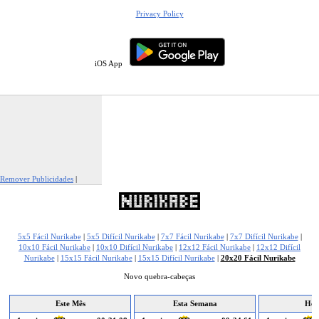
Privacy Policy
iOS App
Remover Publicidades
|
Reportar Esta Publicidade
5x5 Fácil Nurikabe
|
5x5 Difícil Nurikabe
|
7x7 Fácil Nurikabe
|
7x7 Difícil Nurikabe
|
10x10 Fácil Nurikabe
|
10x10 Difícil Nurikabe
|
12x12 Fácil Nurikabe
|
12x12 Difícil
Nurikabe
|
15x15 Fácil Nurikabe
|
15x15 Difícil Nurikabe
|
20x20 Fácil Nurikabe
Novo quebra-cabeças
Este Mês
Esta Semana
Hoj