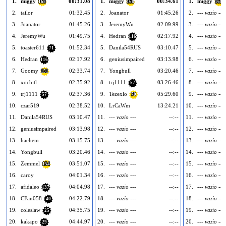
1.
miggy
00:31.08
1.
miggy
00:34.61
1.
miggy
168
168
168
2.
tailor
01:32.45
2.
Joanator
01:45.26
2.
--- vazio ---
3.
Joanator
01:45.26
3.
JeremyWu
02:09.99
3.
--- vazio ---
4.
JeremyWu
01:49.75
4.
Hedran
02:17.92
4.
--- vazio ---
116
5.
toaster611
01:52.34
5.
Danila54RUS
03:10.47
5.
--- vazio ---
71
6.
Hedran
02:17.92
6.
geniusimpaired
03:13.98
6.
--- vazio ---
116
7.
Goomy
02:33.74
7.
Yongbull
03:20.46
7.
--- vazio ---
151
8.
xochitl
02:35.92
8.
trj1111
03:26.46
8.
--- vazio ---
57
9.
trj1111
02:37.36
9.
Tezexlo
05:29.60
9.
--- vazio ---
57
70
10.
czar519
02:38.52
10.
LrCaWm
13:24.21
10.
--- vazio ---
11.
Danila54RUS
03:10.47
11.
--- vazio ---
--:--
11.
--- vazio ---
12.
geniusimpaired
03:13.98
12.
--- vazio ---
--:--
12.
--- vazio ---
13.
hachem
03:15.75
13.
--- vazio ---
--:--
13.
--- vazio ---
14.
Yongbull
03:20.46
14.
--- vazio ---
--:--
14.
--- vazio ---
15.
Zemmel
03:51.07
15.
--- vazio ---
--:--
15.
--- vazio ---
154
16.
caroy
04:01.34
16.
--- vazio ---
--:--
16.
--- vazio ---
17.
afidaleo
04:04.98
17.
--- vazio ---
--:--
17.
--- vazio ---
137
18.
CFan058
04:22.79
18.
--- vazio ---
--:--
18.
--- vazio ---
40
19.
coleslaw
04:35.75
19.
--- vazio ---
--:--
19.
--- vazio ---
25
20.
kakapo
04:44.97
20.
--- vazio ---
--:--
20.
--- vazio ---
29