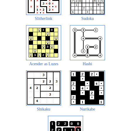
Slitherlink
Sudoku
Acender as Luzes
Hashi
Shikaku
Nurikabe