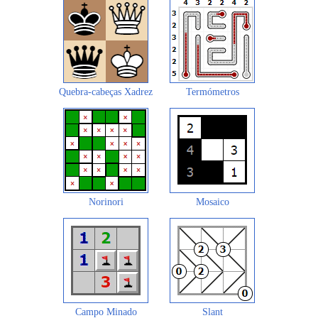
Quebra-cabeças Xadrez
Termómetros
Norinori
Mosaico
Campo Minado
Slant