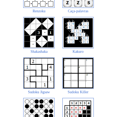
Renzoku
Caça-palavras
Shakashaka
Kakuro
Sudoku Jigsaw
Sudoku Killer