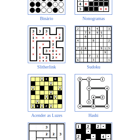
Binário
Nonogramas
Slitherlink
Sudoku
Acender as Luzes
Hashi