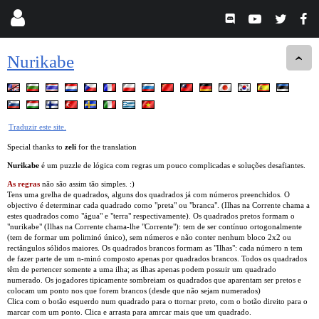
Nurikabe
Traduzir este site.
Special thanks to
zeli
for the translation
Nurikabe
é um puzzle de lógica com regras um pouco complicadas e soluções desafiantes.
As regras
não são assim tão simples. :)
Tens uma grelha de quadrados, alguns dos quadrados já com números preenchidos. O
objectivo é determinar cada quadrado como "preta" ou "branca". (Ilhas na Corrente chama a
estes quadrados como "água" e "terra" respectivamente). Os quadrados pretos formam o
"nurikabe" (Ilhas na Corrente chama-lhe "Corrente"): tem de ser contínuo ortogonalmente
(tem de formar um poliminó único), sem números e não conter nenhum bloco 2x2 ou
rectângulos sólidos maiores. Os quadrados brancos formam as "Ilhas": cada número n tem
de fazer parte de um n-minó composto apenas por quadrados brancos. Todos os quadrados
têm de pertencer somente a uma ilha; as ilhas apenas podem possuir um quadrado
numerado. Os jogadores tipicamente sombreiam os quadrados que aparentam ser pretos e
colocam um ponto nos que forem brancos (desde que não sejam numerados)
Clica com o botão esquerdo num quadrado para o ttornar preto, com o botão direito para o
marcar com um ponto. Clica e arrasta para amrcar mais que um quadrado.