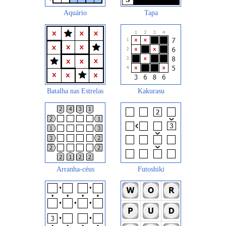
Aquário
Tapa
Batalha nas Estrelas
Kakurasu
Arranha-céus
Futoshiki